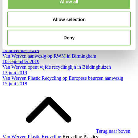
27 oktober 2022
Allow all
Zweedse award voor Van Werven Plastic Recycling: Recycler van
het Jaar
3 december 2021
Allow selection
Van Werven Polen met 100% groene stroom
1 september 2020
Staatssecretaris Van Veldhoven geeft startsein voor nieuwe sortering
Deny
26 mei 2020
Minister uit Australië op bezoek bij Van Werven Plastic Recycling
29 november 2019
Van Werven aanwezig op RWM in Birmingham
10 september 2019
Van Werven opent vijfde recyclinglijn in Biddinghuizen
13 juni 2019
Van Werven Plastic Recycling op Europese beurzen aanwezig
15 juni 2018
Terug naar boven
Van Werven Plastic Recycling
Recycling Plastics