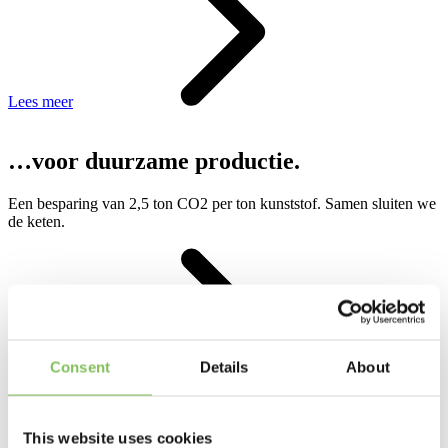
Lees meer
…voor duurzame productie.
Een besparing van 2,5 ton CO2 per ton kunststof. Samen sluiten we
de keten.
Consent
Details
About
Lees meer
Lokaal circulair in een Europese markt
This website uses cookies