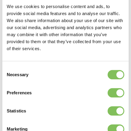
We use cookies to personalise content and ads, to
Wij zijn voorstander van het recyclen van afval - en daarmee het
provide social media features and to analyse our traffic.
behoud van grondstoffen en groei in kennis - in Európa. De
oplossing is niet het exporteren van kunststofafval naar Azië, de
We also share information about your use of our site with
oplossing creëren we zelf. Daarom hebben we in Europa
our social media, advertising and analytics partners who
verschillende vestigingen, waarmee we onze volumes verder
may combine it with other information that you’ve
uitbouwen, meer impact hebben én op steeds meer plaatsen lokaal
circulair zijn.
provided to them or that they’ve collected from your use
of their services.
Consent
Necessary
Selection
Preferences
Onze vestigingen
Statistics
Hoe u kunt bijdragen aan een circulaire
economie
Marketing