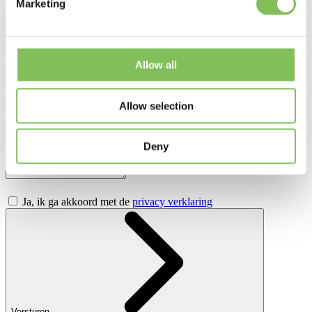
Marketing
Achternaam
*
Organisatie
*
E-mailadres
*
Allow all
Telefoonnummer
*
Allow selection
Bericht
*
Deny
Ja, ik ga akkoord met de
privacy verklaring
Versturen