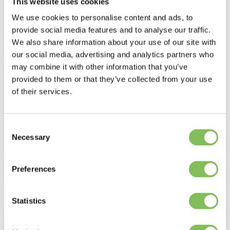
This website uses cookies
Home
>
We use cookies to personalise content and ads, to
Contact
>
provide social media features and to analyse our traffic.
Van Werven Plastic Recycling
We also share information about your use of our site with
Biddingringweg 23
our social media, advertising and analytics partners who
8256 PB Biddinghuizen
Tel.:
+31 321 - 33 05 08
may combine it with other information that you’ve
E-mail:
info@recyclingplastics.eu
provided to them or that they’ve collected from your use
of their services.
Consent
Necessary
Selection
Alle locaties
Preferences
We komen graag met u in contact. Om samen te werken aan meer
circulariteit, om samen te werken aan echte oplossingen. U kunt ook
direct contact opnemen met onze medewerkers en specialisten via
onze vestigingen
.
Statistics
Voornaam
*