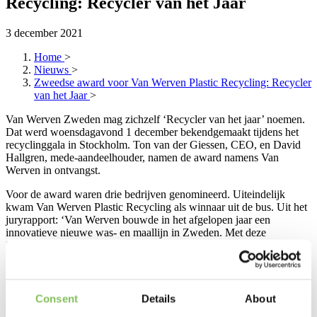
Recycling: Recycler van het Jaar
3 december 2021
Home
>
Nieuws
>
Zweedse award voor Van Werven Plastic Recycling: Recycler
van het Jaar
>
Van Werven Zweden mag zichzelf ‘Recycler van het jaar’ noemen.
Dat werd woensdagavond 1 december bekendgemaakt tijdens het
recyclinggala in Stockholm. Ton van der Giessen, CEO, en David
Hallgren, mede-aandeelhouder, namen de award namens Van
Werven in ontvangst.
Voor de award waren drie bedrijven genomineerd. Uiteindelijk
kwam Van Werven Plastic Recycling als winnaar uit de bus. Uit het
juryrapport: ‘Van Werven bouwde in het afgelopen jaar een
innovatieve nieuwe was- en maallijn in Zweden. Met deze
investering schept het bedrijf voorwaarden voor het recyclen van
harde plastics uit gemeentelijke milieustations de bouwsector.’
Feestelijke avond
Consent
Details
About