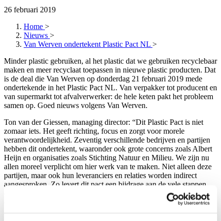
26 februari 2019
Home
>
Nieuws
>
Van Werven ondertekent Plastic Pact NL
>
Minder plastic gebruiken, al het plastic dat we gebruiken recyclebaar
maken en meer recyclaat toepassen in nieuwe plastic producten. Dat
is de deal die Van Werven op donderdag 21 februari 2019 mede
ondertekende in het Plastic Pact NL. Van verpakker tot producent en
van supermarkt tot afvalverwerker: de hele keten pakt het probleem
samen op. Goed nieuws volgens Van Werven.
Ton van der Giessen, managing director: “Dit Plastic Pact is niet
zomaar iets. Het geeft richting, focus en zorgt voor morele
verantwoordelijkheid. Zeventig verschillende bedrijven en partijen
hebben dit ondertekent, waaronder ook grote concerns zoals Albert
Heijn en organisaties zoals Stichting Natuur en Milieu. We zijn nu
allen moreel verplicht om hier werk van te maken. Niet alleen deze
partijen, maar ook hun leveranciers en relaties worden indirect
aangesproken. Zo levert dit pact een bijdrage aan de vele stappen
die nodig zijn om het ultieme doel te bereiken, namelijk géén
eenmalig gebruik meer van plastic dat nieuw op de markt wordt
gebracht.”