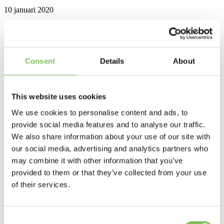
10 januari 2020
Home
>
Nieuws
>
Van Werven recyclet met groene stroom
>
Consent
Details
About
Tweeduizend zonnepanelen sieren de daken van Van Werven Plastic
Recycling in Biddinghuizen. Met de groene stroom wordt in de
recyclinghallen uit plastic afval een nieuwe grondstof geproduceerd.
This website uses cookies
Afgelopen november en december zijn de panelen op de daken van
de bedrijfshallen geplaatst. Ton van der Giessen, CEO, vertelt: “Het
We use cookies to personalise content and ads, to
laten plaatsen van de zonnepanelen en het gebruiken van de groene
stroom past in onze langetermijnvisie die niet alleen gericht is op het
provide social media features and to analyse our traffic.
terugwinnen van grondstoffen uit afval, maar ook uit het opwekken
We also share information about your use of our site with
van duurzame energie.” Van der Giessen doelt op de vier
our social media, advertising and analytics partners who
windmolens die begin 2021 bij Hattemerbroek gaan draaien en twee
andere vestigingen van Van Werven waar eveneens honderden
may combine it with other information that you’ve
zonnepanelen zijn aangebracht.
provided to them or that they’ve collected from your use
of their services.
Circulaire economie
Mogelijk worden er in de toekomst nog meer initiatieven genomen
Consent
om energie op te wekken. Van der Giessen: “Waar we kansen zien,