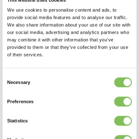
This website uses cookies
Talange
We use cookies to personalise content and ads, to
Home
>
provide social media features and to analyse our traffic.
Onze vestigingen
>
We also share information about your use of our site with
Talange
>
our social media, advertising and analytics partners who
Welkom op onze vestiging in Frankrijk. Op onze locatie in
may combine it with other information that you’ve
Talange, zamelen en sorteren we harde kunststoffen afkomstig van
provided to them or that they’ve collected from your use
huishoudelijke en industriële afvalstromen. Deze activiteit voeren
of their services.
we uit in samenwerking met onze partner EGLOG. Door
hoogwaardige sortering bereiden we de kunststoffen voor op
verdere recycling, zodat waardevolle grondstoffen opnieuw kunnen
worden ingezet in nieuwe producten.
Consent
Necessary
Selection
Peter Brughmans
Purchase Consultant
Verstuur een mail
Bel: +32 475 69 66 69
Preferences
Backoffice
Sales
Statistics
Verstuur een mail
Bel: +33 387 30 46 34
Rue du Port
57525 Talange