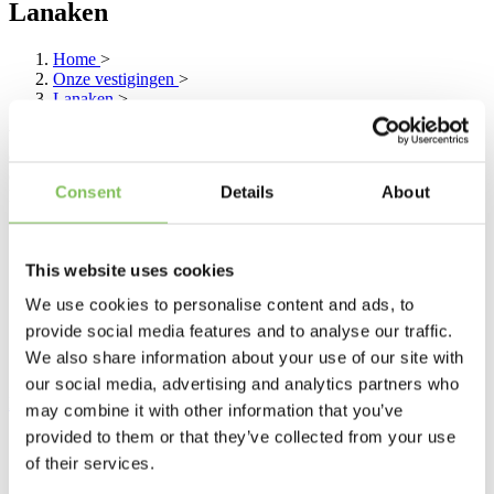
Lanaken
Home
>
Onze vestigingen
>
Lanaken
>
Welkom op onze vestiging in Lanaken. Sinds 2016 recyclen we op
deze locatie in Belgie harde plastics. We hebben hier een sorteerlijn
en een maal- en waslijn. Dat betekent dat we zowel harde als mix-
Consent
Details
About
kunststoffen aannemen én ter plaatse verwerken tot nieuwe
grondstof in onze productiehal.
This website uses cookies
We use cookies to personalise content and ads, to
provide social media features and to analyse our traffic.
We also share information about your use of our site with
our social media, advertising and analytics partners who
Lees meer
may combine it with other information that you’ve
provided to them or that they’ve collected from your use
Peter Brughmans
of their services.
Purchase Consultant