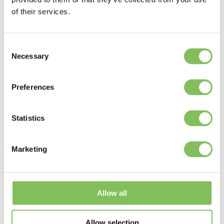
Manager Purchase and Sales
Verstuur een mail
Bel: +31 6 422 89 238
of their services.
Backoffice
Sales
Consent
Verstuur een mail
Bel: +31 321 - 33 0508
Necessary
Selection
Backoffice
Purchase
Verstuur een mail
Bel: +31 321 - 33 0573
Preferences
Biddingringweg 23
8256 PB Biddinghuizen
Statistics
Phone:
0321 - 33 05 73
Email:
info@recyclingplastics.eu
Bekijk op Google Maps
Marketing
Allow all
Allow selection