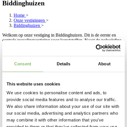
Biddinghuizen
Home
>
Onze vestigingen
>
Biddinghuizen
>
Welkom op onze vestiging in Biddinghuizen. Dit is de eerste en
centrale recyclingvestiging voor kunststoffen. Naast de polyolefine
kunststoffen (PE, PP), verwerken we hier ook PVC, ABS en PS tot
nieuwe grondstoffen.
Bekijk hier het acceptatiereglement
Consent
Details
About
This website uses cookies
We use cookies to personalise content and ads, to
provide social media features and to analyse our traffic.
We also share information about your use of our site with
Lees meer
our social media, advertising and analytics partners who
may combine it with other information that you’ve
Don Lauritsen
provided to them or that they’ve collected from your use