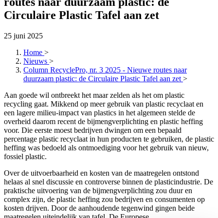
routes naar duurzaam plastic: de
Circulaire Plastic Tafel aan zet
25 juni 2025
Home
>
Nieuws
>
Column RecyclePro, nr. 3 2025 - Nieuwe routes naar
duurzaam plastic: de Circulaire Plastic Tafel aan zet
>
Aan goede wil ontbreekt het maar zelden als het om plastic
recycling gaat. Mikkend op meer gebruik van plastic recyclaat en
een lagere milieu-impact van plastics in het algemeen stelde de
overheid daarom recent de bijmengverplichting en plastic heffing
voor. Die eerste moest bedrijven dwingen om een bepaald
percentage plastic recyclaat in hun producten te gebruiken, de plastic
heffing was bedoeld als ontmoediging voor het gebruik van nieuw,
fossiel plastic.
Over de uitvoerbaarheid en kosten van de maatregelen ontstond
helaas al snel discussie en controverse binnen de plasticindustrie. De
praktische uitvoering van de bijmengverplichting zou duur en
complex zijn, de plastic heffing zou bedrijven en consumenten op
kosten drijven. Door de aanhoudende tegenwind gingen beide
maatregelen uiteindelijk van tafel. De Europese