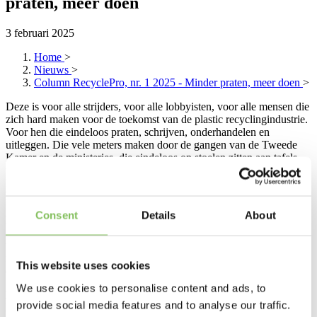
praten, meer doen
3 februari 2025
Home
>
Nieuws
>
Column RecyclePro, nr. 1 2025 - Minder praten, meer doen
>
Deze is voor alle strijders, voor alle lobbyisten, voor alle mensen die
zich hard maken voor de toekomst van de plastic recyclingindustrie.
Voor hen die eindeloos praten, schrijven, onderhandelen en
uitleggen. Die vele meters maken door de gangen van de Tweede
Kamer en de ministeries, die eindeloos op stoelen zitten aan tafels
waar gepraat wordt. Gepraat over ‘hoe nu verder?’. Over ‘wat als’.
En over ‘zo niet langer’. Voor iedereen die graag wil dat het gaat
lukken en voor wie de kansen ziet.
Consent
Details
About
Dankjewel!
Dankjewel dat jij blijft gaan voor een wereld waarin gebruikt plastic
terugkomt als hoogwaardige grondstof. Waardoor we minder
fossiele grondstoffen hoeven te gebruiken en het écht anders kunnen
This website uses cookies
doen.
We use cookies to personalise content and ads, to
En nu actie!
provide social media features and to analyse our traffic.
Maar na al dat praten, zitten, overleggen en schrijven, is het nu tijd