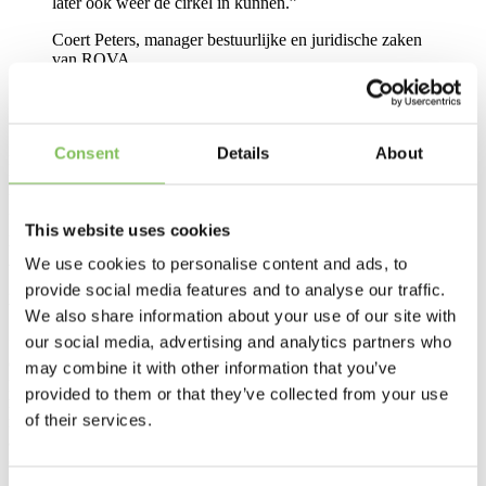
later ook weer de cirkel in kunnen.”
Coert Peters, manager bestuurlijke en juridische zaken
van ROVA
Grote successen in gescheiden inzameling
Het nutsbedrijf is voortvarend in het realiseren van die ambitie.
Consent
Details
About
ROVA introduceerde DIFTAR, gedifferentieerde afvaltarieven per
huishouden, waarmee de hoeveelheid restafval met 25% daalde. In
2009 bedachten ze het omgekeerde inzamelen, wat betekent dat
gescheiden stromen zo veel mogelijk aan huis worden opgehaald,
This website uses cookies
terwijl restafval weggebracht moet worden naar een
We use cookies to personalise content and ads, to
verzamelsysteem elders in de wijk. Al in 2014 haalden de ROVA-
gemeenten hiermee de doelstellingen van 2020 (VANG), hergebruik
provide social media features and to analyse our traffic.
van 75% van het afval.
We also share information about your use of our site with
our social media, advertising and analytics partners who
“Aan de inzamelkant zijn grote successen geboekt”, zegt algemeen
directeur Victor van Dijk. Zo worden stromen als gft-afval, oud
may combine it with other information that you’ve
papier, glas en verpakkingen niet alleen gescheiden ingezameld,
provided to them or that they’ve collected from your use
maar ook goed verwaard tot nieuwe grondstoffen door
of their services.
marktpartijen. “De nieuwe uitdaging is om dat met nog meer
afvalstromen te realiseren. Daarvoor is het nodig dat een hele keten
op gang komt.”