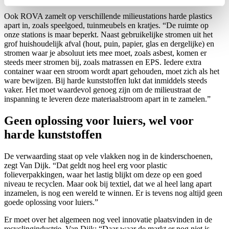
Ook ROVA zamelt op verschillende milieustations harde plastics
apart in, zoals speelgoed, tuinmeubels en kratjes. “De ruimte op
onze stations is maar beperkt. Naast gebruikelijke stromen uit het
grof huishoudelijk afval (hout, puin, papier, glas en dergelijke) en
stromen waar je absoluut iets mee moet, zoals asbest, komen er
steeds meer stromen bij, zoals matrassen en EPS. Iedere extra
container waar een stroom wordt apart gehouden, moet zich als het
ware bewijzen. Bij harde kunststoffen lukt dat inmiddels steeds
vaker. Het moet waardevol genoeg zijn om de milieustraat de
inspanning te leveren deze materiaalstroom apart in te zamelen.”
Geen oplossing voor luiers, wel voor
harde kunststoffen
De verwaarding staat op vele vlakken nog in de kinderschoenen,
zegt Van Dijk. “Dat geldt nog heel erg voor plastic
folieverpakkingen, waar het lastig blijkt om deze op een goed
niveau te recyclen. Maar ook bij textiel, dat we al heel lang apart
inzamelen, is nog een wereld te winnen. Er is tevens nog altijd geen
goede oplossing voor luiers.”
Er moet over het algemeen nog veel innovatie plaatsvinden in de
recyclingindustrie. Van Dijk: “Daar waar de markt er nog niet is,