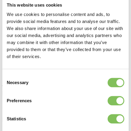
This website uses cookies
Home
>
Business cases
>
We use cookies to personalise content and ads, to
RETAIN project
>
provide social media features and to analyse our traffic.
Het RETAIN-project is een project dat specifiek gericht is op PvC-
We also share information about your use of our site with
zeildoeken, duurzame en composietachtige materialen die moeilijk te
our social media, advertising and analytics partners who
recyclen zijn. Het project bevordert innovatie op het gebied van
inzameling, hergebruik, reparatie, herfabricage, recycling en
may combine it with other information that you’ve
ecologisch ontwerp. Het project heeft als doel om 90% circulair
provided to them or that they’ve collected from your use
gebruik van zeildoeken te realiseren.
of their services.
Meer informatie over het RETAIN-project is te vinden op de
projectwebsite Retain Project.
Consent
The RETAIN consortium acknowledges the European Union for
Necessary
providing financial support under grant agreement No. 101181056.
Selection
Preferences
The RETAIN consortium acknowledges the European Union for
providing financial support under grant agreement No. 101181056
Statistics
Interesse?