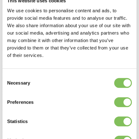
This website uses cookies
specifieke gewenste of ongewenste materiaaleigenschappen.
We use cookies to personalise content and ads, to
Doel van het project
provide social media features and to analyse our traffic.
Om die volgende stap te zetten, is een nieuwe generatie
We also share information about your use of our site with
herkenninstoepassingen nodig. Denk aan:
geavanceerde sensoren, verbeterde versies van bestaande
our social media, advertising and analytics partners who
detectietechnieken, combinaties van verschillende sensoren én
may combine it with other information that you’ve
AI‑gestuurde herkenning die alle beschikbare signalen kan
provided to them or that they’ve collected from your use
combineren.
of their services.
Binnen dit project bundelen sensorfabrikanten,
onderzoeksinstellingen, universiteiten, machinebouwers,
sorteerbedrijven en eindgebruikers hun krachten. Samen werken we
Consent
aan een versnelde ontwikkeling van plastic sortering 4.0.
Necessary
Selection
Omschrijving van de activiteiten
Eindgebruiker DYKA en andere klanten van Van Werven geven
aan welke materiaalspecificaties nodig zijn om meer gerecycled
Preferences
kunststof in hun producten toe te passen. Op basis daarvan wordt
onderzoek uitgevoerd naar:
nieuwe sensortechnologieën, verbetering van bestaande sensoren,
Statistics
het combineren van sensor-signalen, ontwikkeling van AI‑modellen
die complexe materiaaleigenschappen herkennen.