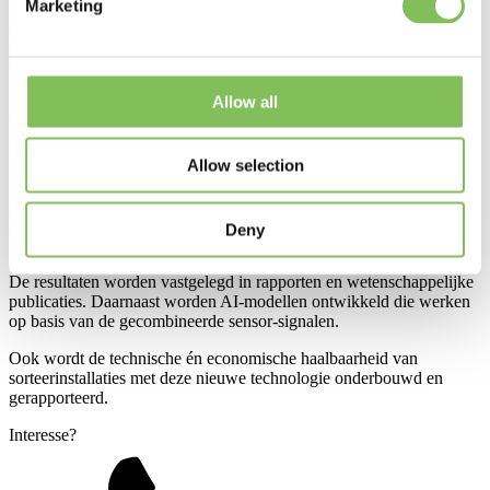
Marketing
Dit onderzoek wordt uitgevoerd door Spectral Industries, Bollegraaf
en Wageningen Research, met COAST als klankbord. De nieuwe
sensoren worden op labschaal gebouwd en getest. Vervolgens
sorteert Van Werven kunststoffen met deze technologie, waarna het
recyclaat bij DYKA wordt toegepast en getest in eindproducten.
Allow all
Van Werven verzorgt het projectmanagement; COAST draagt zorg
voor kennisdeling en communicatie. Daarnaast onderzoeken de
Allow selection
projectpartners de technische en economische haalbaarheid van
sorteerinstallaties gebaseerd op de nieuwe sensoren.
Resultaat
Deny
Het project levert nieuwe kennis op over sensortechnieken die nodig
zijn voor plastic sortering 4.0.
De resultaten worden vastgelegd in rapporten en wetenschappelijke
publicaties. Daarnaast worden AI‑modellen ontwikkeld die werken
op basis van de gecombineerde sensor-signalen.
Ook wordt de technische én economische haalbaarheid van
sorteerinstallaties met deze nieuwe technologie onderbouwd en
gerapporteerd.
Interesse?