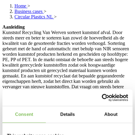
Home
>
Business cases
>
Circular Plastics NL
>
Aanleiding
Kunststof Recycling Van Werven sorteert kunststof afval. Door
steeds meer en beter te sorteren kan zowel de hoeveelheid als de
kwaliteit van de gesorteerde fracties worden verhoogd. Sortering
gebeurt met de hand of automatisch: met behulp van NIR sensoren
worden kunststof producten herkend en gescheiden op hoofdtype:
PE, PP of PET. In de markt ontstaat de behoefte aan steeds hogere
kwaliteit gerecyclede kunststoffen zodat ook hoogwaardige
kunststof producten uit gerecycled materiaal kunnen worden
gemaakt. En aan kunststof recyclaat dat bepaalde gegarandeerde
eigenschappen heeft, zodat het direct kan worden gebruikt als
vervanger van nieuwe kunststoffen. Dat vraagt om steeds betere
sortering: ook subtypes kunststof moeten van elkaar kunnen worden
gescheiden. En producten met bepaalde gewenste of juist
ongewenste eigenschappen.
De markt vraagt echter steeds vaker om hoogwaardige gerecyclede
Consent
Details
About
kunststoffen: materialen die geschikt zijn voor hoogwaardige
toepassingen en waarvan de eigenschappen betrouwbaar en
reproduceerbaar zijn. Dat betekent dat we kunststofstromen nog
verfijnder moeten scheiden - tot op subtype‑niveau en inclusief